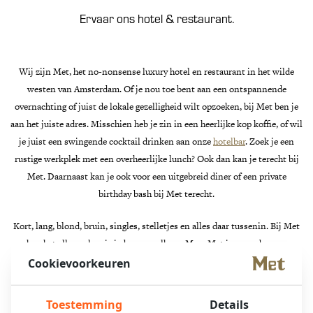
Ervaar ons hotel & restaurant.
Wij zijn Met, het no-nonsense luxury hotel en restaurant in het wilde
westen van Amsterdam. Of je nou toe bent aan een ontspannende
overnachting of juist de lokale gezelligheid wilt opzoeken, bij Met ben je
aan het juiste adres. Misschien heb je zin in een heerlijke kop koffie, of wil
je juist een swingende cocktail drinken aan onze
hotelbar
. Zoek je een
rustige werkplek met een overheerlijke lunch? Ook dan kan je terecht bij
Met. Daarnaast kan je ook voor een uitgebreid diner of een private
birthday bash bij Met terecht.
Kort, lang, blond, bruin, singles, stelletjes en alles daar tussenin. Bij Met
kan het allemaal en is iedereen welkom. Maar Met is meer dan een
metropolitan Hotel
en restaurant. Met staat ook voor binding met de
Cookievoorkeuren
lokale community.
Toestemming
Details
Met Hotel is
Met Plezier
en
Met Elkaar
.