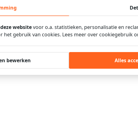
emming
Det
Openbaar vervoer
 deze website
voor o.a. statistieken, personalisatie en recl
 het gebruik van cookies. Lees meer over cookiegebruik 
Auto
en bewerken
Alles acc