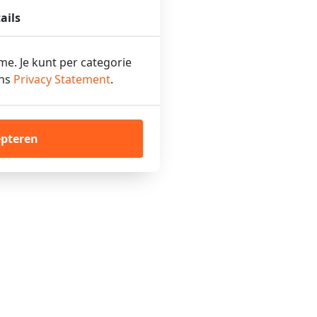
ails
ame. Je kunt per categorie
ons
Privacy Statement
.
epteren