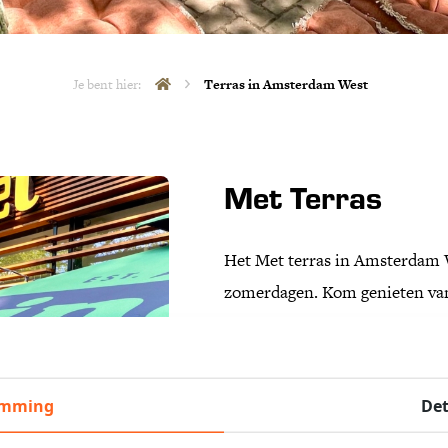
Je bent hier:
Terras in Amsterdam West
Met Terras
Het Met terras in Amsterdam W
zomerdagen. Kom genieten van
terras van Met! Gelegen achte
Amsterdam West, bieden wij je
onze comfortabele lounge stoel
emming
Det
onze uitgebreide drankkaart of 