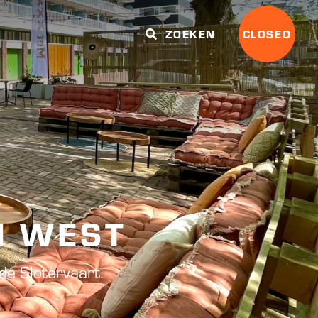
ZOEKEN
CLOSED
M WEST
de Slotervaart.