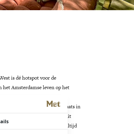
est is dé hotspot voor de
 het Amsterdamse leven op het
r Met Hotel in het bruisende
 een unieke ervaring. Neem plaats in
en en geniet van een drankje uit
ails
koffiekaart. Of, bestel een maaltijd