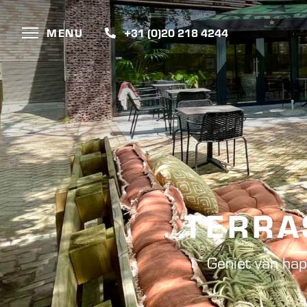
MENU
+31 (0)20 218 4244
TERRA
Geniet van hap