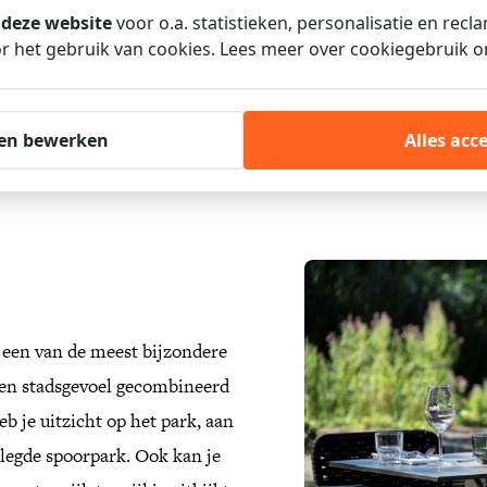
uit onze gevarieerde kaart en 
 deze website
voor o.a. statistieken, personalisatie en recl
keuken te bieden heeft. Verras
 het gebruik van cookies. Lees meer over cookiegebruik 
beleef de zonnige dagen op on
en bewerken
Alles acc
DIRECT RESERVEREN
 een van de meest bijzondere
een stadsgevoel gecombineerd
b je uitzicht op het park, aan
elegde spoorpark. Ook kan je