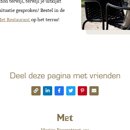
on terwijl, terwijl je uitkijkt
ituatie gesproken! Bestel in de
et Restaurant
op het terras!
Deel deze pagina met vrienden
Marius Bauerstraat 401